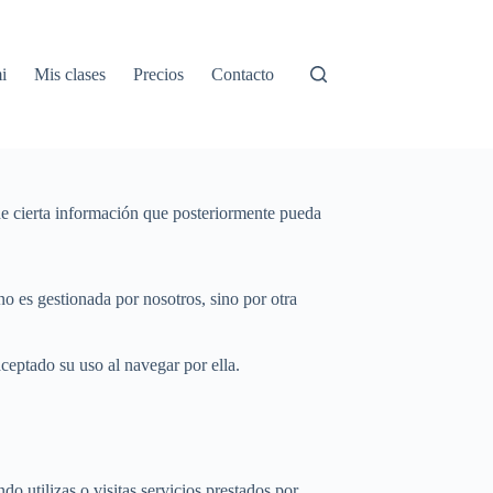
i
Mis clases
Precios
Contacto
de cierta información que posteriormente pueda
o es gestionada por nosotros, sino por otra
aceptado su uso al navegar por ella.
 utilizas o visitas servicios prestados por