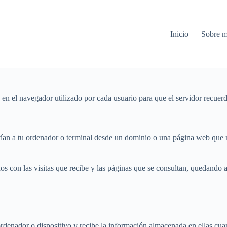
Inicio
Sobre m
n el navegador utilizado por cada usuario para que el servidor recuer
vían a tu ordenador o terminal desde un dominio o una página web que n
dos con las visitas que recibe y las páginas que se consultan, quedando 
enador o dispositivo y recibe la información almacenada en ellas cuando